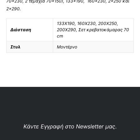
70×230, 2 τεμάχια 70×150), 133×190, 160×230, 2×250 και
2×290.
133Χ190
,
160X230
,
200X250
,
Διάσταση
200X290
,
Σετ κρεβατοκάμαρας 70
cm
Στυλ
Μοντέρνο
Κάντε Εγγραφή στο Newsletter μας.