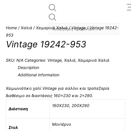
Products
search
Home
/
Χαλιά
/
Χειμερινά Χαλιά
/
Vintage
/ Vintage 19242-
953
Vintage 19242-953
SKU:
N/A
Categories:
Vintage
,
Χαλιά
,
Χειμερινά Χαλιά
Description
Additional information
Χειμωνιάτικο χαλί Vintage για σαλόνι και τραπεζαρία
διαθέσιμο σε διαστάσεις 160×230 και 2×290.
160X230
,
200X290
Διάσταση
Μοντέρνο
Στυλ