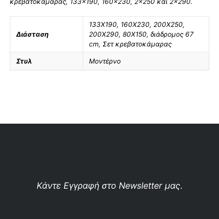
κρεβατοκάμαρας, 133×190, 160×230, 2×250 και 2×290.
133Χ190
,
160X230
,
200X250
,
Διάσταση
200X290
,
80X150
,
διάδρομος 67
cm
,
Σετ κρεβατοκάμαρας
Στυλ
Μοντέρνο
Κάντε Εγγραφή στο Newsletter μας.