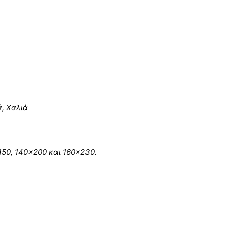
ά
,
Χαλιά
×150, 140×200 και 160×230.