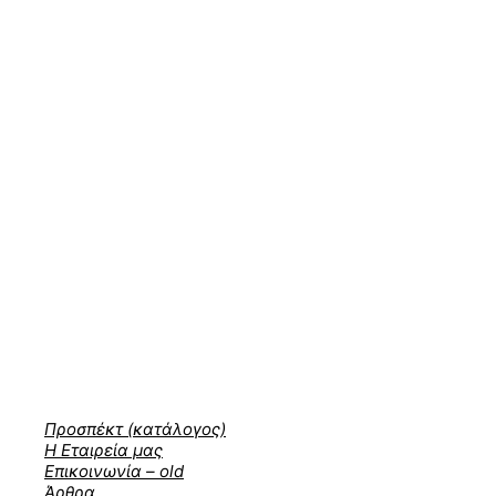
Προσπέκτ (κατάλογος)
Η Εταιρεία μας
Επικοινωνία – old
Άρθρα