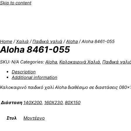
Skip to content
Home
/
Χαλιά
/
Παιδικά χαλιά
/
Aloha
/ Aloha 8461-055
Aloha 8461-055
SKU:
N/A
Categories:
Aloha
,
Καλοκαιρινά Χαλιά
,
Παιδικά χαλι
Description
Additional information
Καλοκαιρινό παιδικό χαλί Aloha διαθέσιμο σε διαστάσεις 080
Διάσταση
140X200
,
160X230
,
80X150
Στυλ
Μοντέρνο