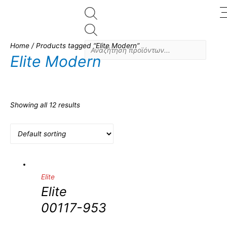
Products
search
Home
/ Products tagged “Elite Modern”
Elite Modern
Κατηγορίες
Showing all 12 results
Χαλιά
(12)
Ποιότητα
Στυλ
Elite
Κλασσικό
(0)
Elite
Μοντέρνο
(12)
00117-953
Παιδικό
(0)