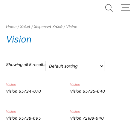
Home
/
Χαλιά
/
Χειμερινά Χαλιά
/ Vision
Vision
Showing all 5 results
Ποιότητα
Vision
Vision
Στυλ
Vision 65734-670
Vision 65735-640
Κλασσικό
(0)
Μοντέρνο
(0)
Vision
Vision
Vision 65738-695
Vision 72188-640
Παιδικό
(0)