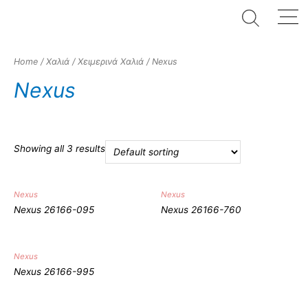
Home
/
Χαλιά
/
Χειμερινά Χαλιά
/ Nexus
Nexus
Showing all 3 results
Ποιότητα
Nexus
Nexus
Στυλ
Nexus 26166-095
Nexus 26166-760
Κλασσικό
(0)
Μοντέρνο
(0)
Nexus
Nexus 26166-995
Παιδικό
(0)