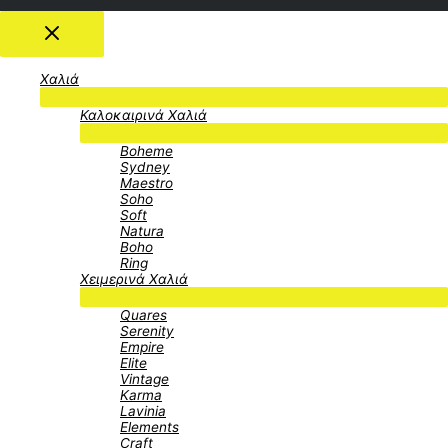
Χαλιά
Menu
Καλοκαιρινά Χαλιά
Toggle
Menu
Boheme
Toggle
Sydney
Maestro
Soho
Soft
Natura
Boho
Ring
Χειμερινά Χαλιά
Menu
Quares
Toggle
Serenity
Empire
Elite
Vintage
Karma
Lavinia
Elements
Craft