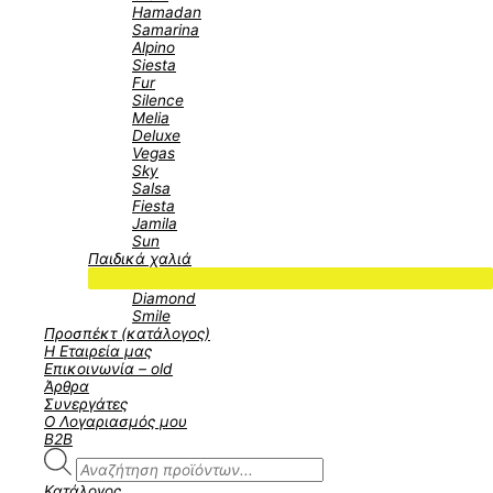
Hamadan
Samarina
Alpino
Siesta
Fur
Silence
Melia
Deluxe
Vegas
Sky
Salsa
Fiesta
Jamila
Sun
Παιδικά χαλιά
Menu
Diamond
Toggle
Smile
Προσπέκτ (κατάλογος)
Η Εταιρεία μας
Επικοινωνία – old
Άρθρα
Συνεργάτες
Ο Λογαριασμός μου
B2B
Products
search
Κατάλογος