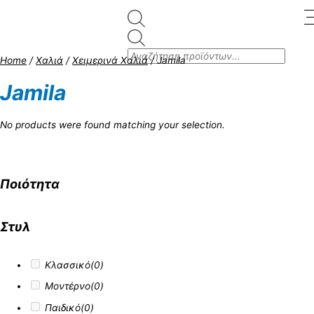
Skip
to
Products
content
search
Home
/
Χαλιά
/
Χειμερινά Χαλιά
/ Jamila
Jamila
No products were found matching your selection.
Ποιότητα
Στυλ
Κλασσικό
(0)
Μοντέρνο
(0)
Παιδικό
(0)